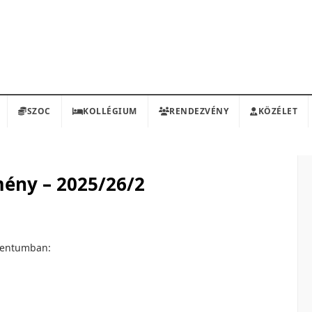
SZOC
KOLLÉGIUM
RENDEZVÉNY
KÖZÉLET
ény – 2025/26/2
umentumban: