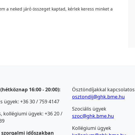
 a neked járó összeget kaptad, kérlek keress minket a
 (hétköznap 16:00 - 20:00):
Ösztöndíjakkal kapcsolato
osztondij@ghk.bme.hu
s ügyek: +36 30 / 759 4147
Szociális ügyek
s, kollégiumi ügyek: +36 20 /
szoc@ghk.bme.hu
39
Kollégiumi ügyek
 szorgalmi időszakban