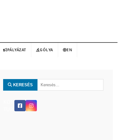
PÁLYÁZAT
GÓLYA
EN
KERESÉS
KON
TUR