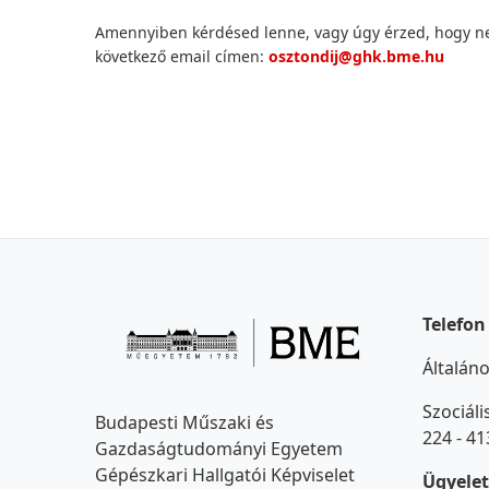
Amennyiben kérdésed lenne, vagy úgy érzed, hogy nem
következő email címen:
osztondij@ghk.bme.hu
Telefon
Általáno
Szociáli
Budapesti Műszaki és
224 - 41
Gazdaságtudományi Egyetem
Gépészkari Hallgatói Képviselet
Ügyelet