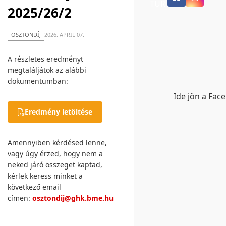
TUR
2025/26/2
ÖSZTÖNDÍJ
2026. APRIL 07.
A részletes eredményt
megtaláljátok az alábbi
dokumentumban:
Ide jön a Fac
Eredmény letöltése
Amennyiben kérdésed lenne,
vagy úgy érzed, hogy nem a
neked járó összeget kaptad,
kérlek keress minket a
következő email
címen:
osztondij@ghk.bme.hu