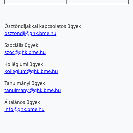
Ösztöndíjakkal kapcsolatos ügyek
osztondij@ghk.bme.hu
Szociális ügyek
szoc@ghk.bme.hu
Kollégiumi ügyek
kollegium@ghk.bme.hu
Tanulmányi ügyek
tanulmanyi@ghk.bme.hu
Általános ügyek
info@ghk.bme.hu