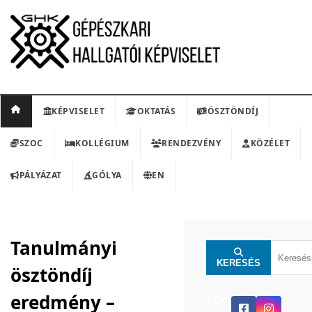
KÉPVISELET
OKTATÁS
ÖSZTÖNDÍJ
SZOC
KOLLÉGIUM
RENDEZVÉNY
KÖZÉLET
PÁLYÁZAT
GÓLYA
EN
Tanulmányi
KERESÉS
ösztöndíj
eredmény –
KON