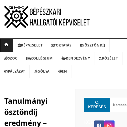
KÉPVISELET
OKTATÁS
ÖSZTÖNDÍJ
SZOC
KOLLÉGIUM
RENDEZVÉNY
KÖZÉLET
PÁLYÁZAT
GÓLYA
EN
Tanulmányi
KERESÉS
ösztöndíj
eredmény –
KON