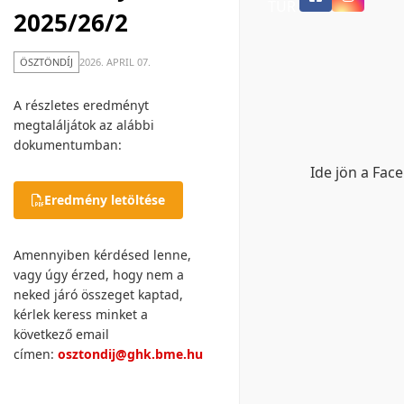
TUR
2025/26/2
ÖSZTÖNDÍJ
2026. APRIL 07.
A részletes eredményt
megtaláljátok az alábbi
dokumentumban:
Ide jön a Fac
Eredmény letöltése
Amennyiben kérdésed lenne,
vagy úgy érzed, hogy nem a
neked járó összeget kaptad,
kérlek keress minket a
következő email
címen:
osztondij@ghk.bme.hu