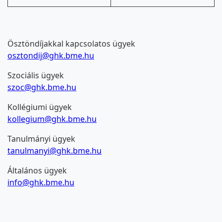
Ösztöndíjakkal kapcsolatos ügyek
osztondij@ghk.bme.hu
Szociális ügyek
szoc@ghk.bme.hu
Kollégiumi ügyek
kollegium@ghk.bme.hu
Tanulmányi ügyek
tanulmanyi@ghk.bme.hu
Általános ügyek
info@ghk.bme.hu