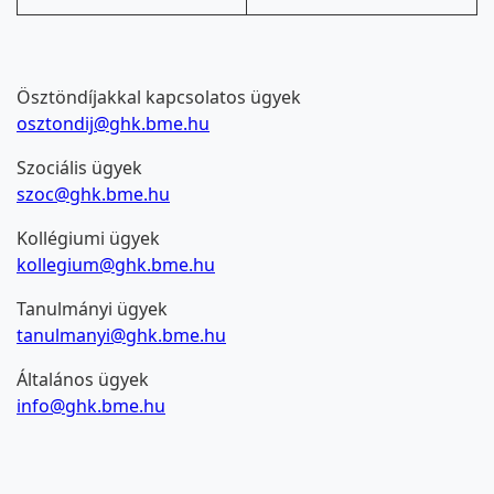
Ösztöndíjakkal kapcsolatos ügyek
osztondij@ghk.bme.hu
Szociális ügyek
szoc@ghk.bme.hu
Kollégiumi ügyek
kollegium@ghk.bme.hu
Tanulmányi ügyek
tanulmanyi@ghk.bme.hu
Általános ügyek
info@ghk.bme.hu