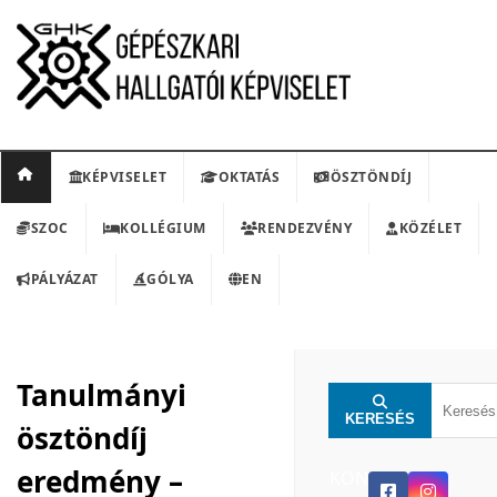
KÉPVISELET
OKTATÁS
ÖSZTÖNDÍJ
SZOC
KOLLÉGIUM
RENDEZVÉNY
KÖZÉLET
PÁLYÁZAT
GÓLYA
EN
Tanulmányi
KERESÉS
ösztöndíj
eredmény –
KON