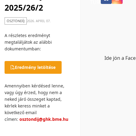
TUR
2025/26/2
ÖSZTÖNDÍJ
2026. APRIL 07.
A részletes eredményt
megtaláljátok az alábbi
dokumentumban:
Ide jön a Fac
Eredmény letöltése
Amennyiben kérdésed lenne,
vagy úgy érzed, hogy nem a
neked járó összeget kaptad,
kérlek keress minket a
következő email
címen:
osztondij@ghk.bme.hu