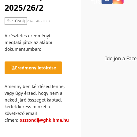
TUR
2025/26/2
ÖSZTÖNDÍJ
2026. APRIL 07.
A részletes eredményt
megtaláljátok az alábbi
dokumentumban:
Ide jön a Fac
Eredmény letöltése
Amennyiben kérdésed lenne,
vagy úgy érzed, hogy nem a
neked járó összeget kaptad,
kérlek keress minket a
következő email
címen:
osztondij@ghk.bme.hu