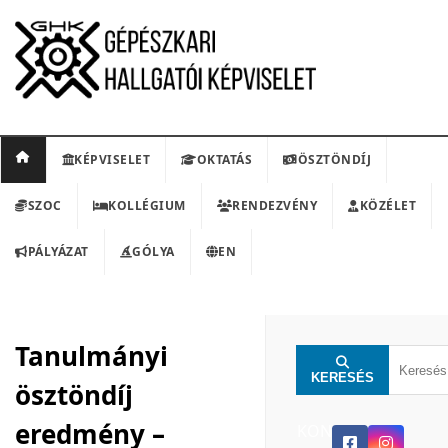
KÉPVISELET
OKTATÁS
ÖSZTÖNDÍJ
SZOC
KOLLÉGIUM
RENDEZVÉNY
KÖZÉLET
PÁLYÁZAT
GÓLYA
EN
Tanulmányi
KERESÉS
ösztöndíj
eredmény –
KON