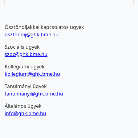
Ösztöndíjakkal kapcsolatos ügyek
osztondij@ghk.bme.hu
Szociális ügyek
szoc@ghk.bme.hu
Kollégiumi ügyek
kollegium@ghk.bme.hu
Tanulmányi ügyek
tanulmanyi@ghk.bme.hu
Általános ügyek
info@ghk.bme.hu