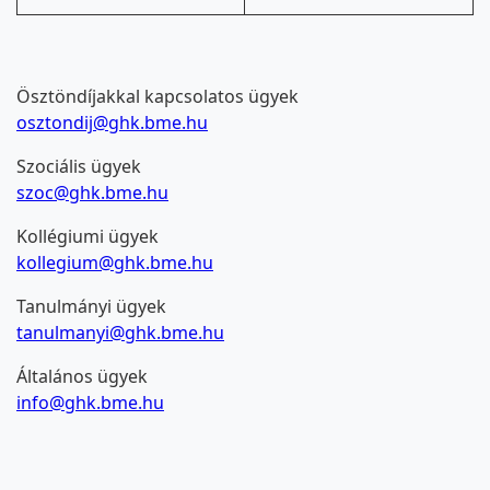
Ösztöndíjakkal kapcsolatos ügyek
osztondij@ghk.bme.hu
Szociális ügyek
szoc@ghk.bme.hu
Kollégiumi ügyek
kollegium@ghk.bme.hu
Tanulmányi ügyek
tanulmanyi@ghk.bme.hu
Általános ügyek
info@ghk.bme.hu