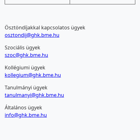
Ösztöndíjakkal kapcsolatos ügyek
osztondij@ghk.bme.hu
Szociális ügyek
szoc@ghk.bme.hu
Kollégiumi ügyek
kollegium@ghk.bme.hu
Tanulmányi ügyek
tanulmanyi@ghk.bme.hu
Általános ügyek
info@ghk.bme.hu