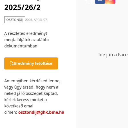
TUR
2025/26/2
ÖSZTÖNDÍJ
2026. APRIL 07.
A részletes eredményt
megtaláljátok az alábbi
dokumentumban:
Ide jön a Fac
Eredmény letöltése
Amennyiben kérdésed lenne,
vagy úgy érzed, hogy nem a
neked járó összeget kaptad,
kérlek keress minket a
következő email
címen:
osztondij@ghk.bme.hu