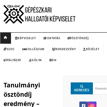
KÉPVISELET
OKTATÁS
ÖSZTÖNDÍJ
SZOC
KOLLÉGIUM
RENDEZVÉNY
KÖZÉLET
PÁLYÁZAT
GÓLYA
EN
Tanulmányi
KERESÉS
ösztöndíj
eredmény –
KON