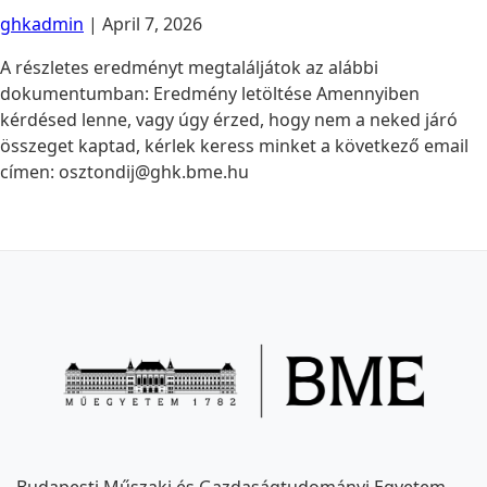
ghkadmin
|
April 7, 2026
A részletes eredményt megtaláljátok az alábbi
dokumentumban: Eredmény letöltése Amennyiben
kérdésed lenne, vagy úgy érzed, hogy nem a neked járó
összeget kaptad, kérlek keress minket a következő email
címen: osztondij@ghk.bme.hu
Budapesti Műszaki és Gazdaságtudományi Egyetem