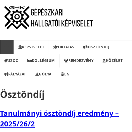
KÉPVISELET
OKTATÁS
ÖSZTÖNDÍJ
SZOC
KOLLÉGIUM
RENDEZVÉNY
KÖZÉLET
PÁLYÁZAT
GÓLYA
EN
Ösztöndíj
Tanulmányi ösztöndíj eredmény –
2025/26/2