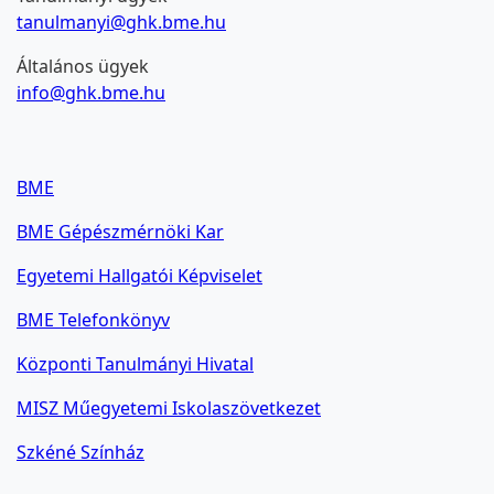
tanulmanyi@ghk.bme.hu
Általános ügyek
info@ghk.bme.hu
BME
BME Gépészmérnöki Kar
Egyetemi Hallgatói Képviselet
BME Telefonkönyv
Központi Tanulmányi Hivatal
MISZ Műegyetemi Iskolaszövetkezet
Szkéné Színház