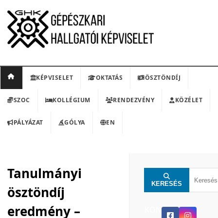
KÉPVISELET
OKTATÁS
ÖSZTÖNDÍJ
SZOC
KOLLÉGIUM
RENDEZVÉNY
KÖZÉLET
PÁLYÁZAT
GÓLYA
EN
Tanulmányi
KERESÉS
ösztöndíj
eredmény –
KON