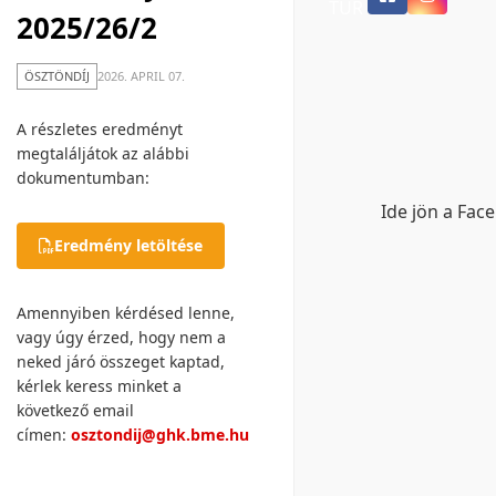
TUR
2025/26/2
ÖSZTÖNDÍJ
2026. APRIL 07.
A részletes eredményt
megtaláljátok az alábbi
dokumentumban:
Ide jön a Fac
Eredmény letöltése
Amennyiben kérdésed lenne,
vagy úgy érzed, hogy nem a
neked járó összeget kaptad,
kérlek keress minket a
következő email
címen:
osztondij@ghk.bme.hu