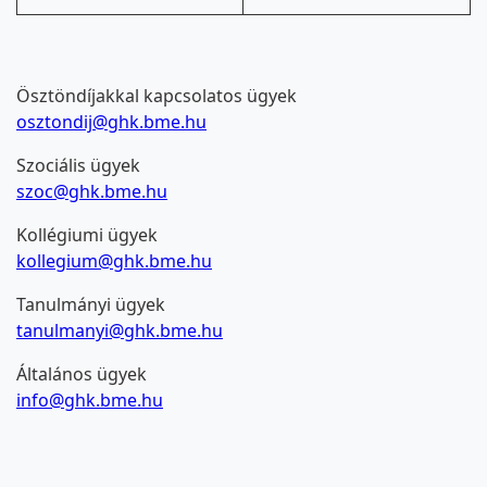
Ösztöndíjakkal kapcsolatos ügyek
osztondij@ghk.bme.hu
Szociális ügyek
szoc@ghk.bme.hu
Kollégiumi ügyek
kollegium@ghk.bme.hu
Tanulmányi ügyek
tanulmanyi@ghk.bme.hu
Általános ügyek
info@ghk.bme.hu